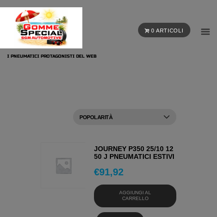
0 ARTICOLI
I PNEUMATICI PROTAGONISTI DEL WEB
JOURNEY P350 25/10 12
50 J PNEUMATICI ESTIVI
€
91,92
AGGIUNGI AL
CARRELLO