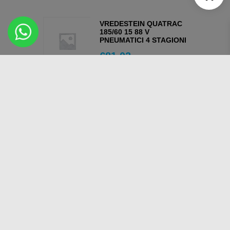
VREDESTEIN QUATRAC
185/60 15 88 V
PNEUMATICI 4 STAGIONI
€
81,02
AGGIUNGI AL
CARRELLO
OSSERVA
GOODRIDE SOLMAX1
SUV 215/60 17 96 V
PNEUMATICI ESTIVI
€
76,41
AGGIUNGI AL
CARRELLO
OSSERVA