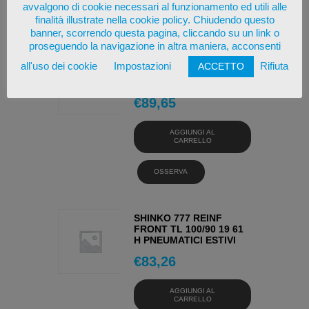
avvalgono di cookie necessari al funzionamento ed utili alle
OSSERVA
finalità illustrate nella cookie policy. Chiudendo questo
banner, scorrendo questa pagina, cliccando su un link o
proseguendo la navigazione in altra maniera, acconsenti
KLEBER DYNAXER HP5
all'uso dei cookie
Impostazioni
Rifiuta
ACCETTO
195/55 16 87 H
PNEUMATICI ESTIVI
€
89,65
AGGIUNGI AL
CARRELLO
OSSERVA
SHINKO 777 REINF
FRONT TL 100/90 19 61
H PNEUMATICI ESTIVI
€
83,26
AGGIUNGI AL
CARRELLO