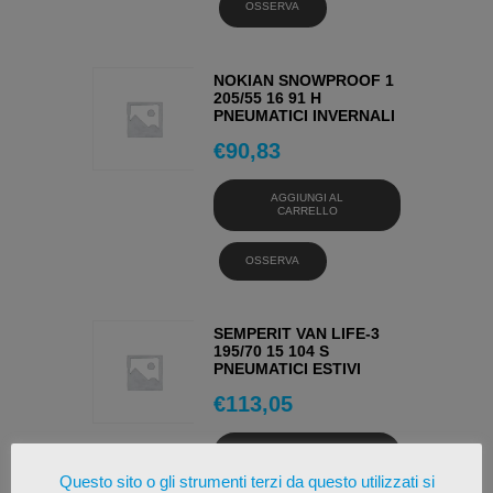
OSSERVA
NOKIAN SNOWPROOF 1
205/55 16 91 H
PNEUMATICI INVERNALI
€
90,83
AGGIUNGI AL
CARRELLO
OSSERVA
SEMPERIT VAN LIFE-3
195/70 15 104 S
PNEUMATICI ESTIVI
€
113,05
AGGIUNGI AL
CARRELLO
Questo sito o gli strumenti terzi da questo utilizzati si