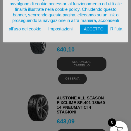
avvalgono di cookie necessari al funzionamento ed utili alle
finalità illustrate nella cookie policy. Chiudendo questo
OSSERVA
banner, scorrendo questa pagina, cliccando su un link o
proseguendo la navigazione in altra maniera, acconsenti
all'uso dei cookie
Impostazioni
Rifiuta
ACCETTO
GOODRIDE ALL SEASON
ELITE Z-401 185/60 14
PNEUMATICI 4 STAGIONI
€
40,10
AGGIUNGI AL
CARRELLO
OSSERVA
AUSTONE ALL SEASON
FIXCLIME SP-401 185/60
14 PNEUMATICI 4
STAGIONI
€
43,09
0