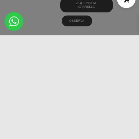
AGGIUNGI AL
CARRELLO
OSSERVA
DOUBLESTAR DW08
165/70 14 PNEUMATICI
INVERNALI
€
39,69
AGGIUNGI AL
CARRELLO
OSSERVA
Presente su