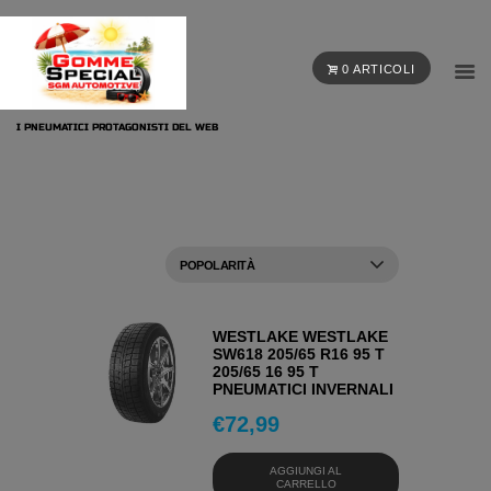
0 ARTICOLI
I PNEUMATICI PROTAGONISTI DEL WEB
WESTLAKE WESTLAKE
SW618 205/65 R16 95 T
205/65 16 95 T
PNEUMATICI INVERNALI
€
72,99
AGGIUNGI AL
CARRELLO