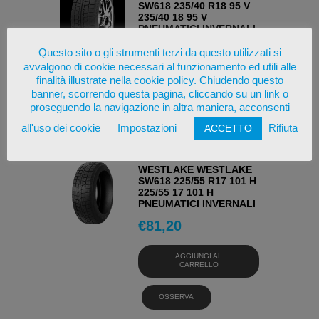
SW618 235/40 R18 95 V
235/40 18 95 V
PNEUMATICI INVERNALI
€
78,46
Questo sito o gli strumenti terzi da questo utilizzati si
avvalgono di cookie necessari al funzionamento ed utili alle
finalità illustrate nella cookie policy. Chiudendo questo
AGGIUNGI AL
CARRELLO
banner, scorrendo questa pagina, cliccando su un link o
proseguendo la navigazione in altra maniera, acconsenti
OSSERVA
all'uso dei cookie
Impostazioni
Rifiuta
ACCETTO
WESTLAKE WESTLAKE
SW618 225/55 R17 101 H
225/55 17 101 H
PNEUMATICI INVERNALI
€
81,20
AGGIUNGI AL
CARRELLO
OSSERVA