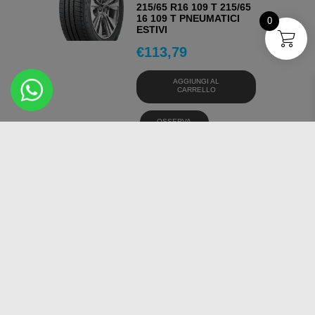
215/65 R16 109 T 215/65
16 109 T PNEUMATICI
0
ESTIVI
€
113,79
AGGIUNGI AL
CARRELLO
OSSERVA
COOPER COOPER
COOPER SUMMER
205/55 R16 94 W 205/55
16 94 W PNEUMATICI
ESTIVI
€
82,66
AGGIUNGI AL
CARRELLO
OSSERVA