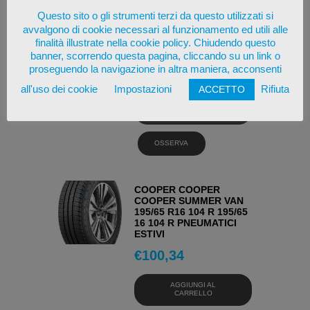
COOPER COOPER
Questo sito o gli strumenti terzi da questo utilizzati si
COOPER SUMMER VAN
avvalgono di cookie necessari al funzionamento ed utili alle
195/65 R16 104 T 195/65
16 104 T PNEUMATICI
finalità illustrate nella cookie policy. Chiudendo questo
ESTIVI
banner, scorrendo questa pagina, cliccando su un link o
proseguendo la navigazione in altra maniera, acconsenti
€
99,44
all'uso dei cookie
Impostazioni
Rifiuta
ACCETTO
AGGIUNGI AL
CARRELLO
OSSERVA
COOPER COOPER
COOPER SUMMER VAN
195/65 R16 104 R 195/65
16 104 R PNEUMATICI
ESTIVI
€
100,34
AGGIUNGI AL
CARRELLO