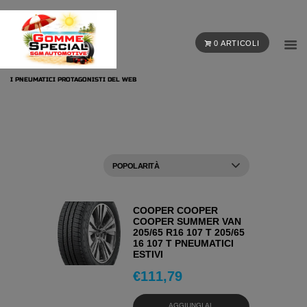
0 ARTICOLI
I PNEUMATICI PROTAGONISTI DEL WEB
COOPER COOPER
COOPER SUMMER VAN
205/65 R16 107 T 205/65
16 107 T PNEUMATICI
ESTIVI
€
111,79
AGGIUNGI AL