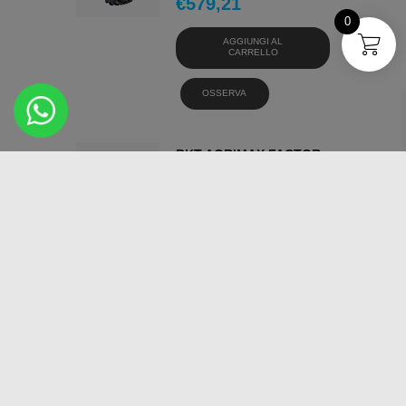
€
579,21
0
AGGIUNGI AL
CARRELLO
OSSERVA
BKT AGRIMAX FACTOR
520/70 38 153/150 A8/D
PNEUMATICI ESTIVI
€
1.159,10
AGGIUNGI AL
CARRELLO
OSSERVA
BKT AT 621
(INDUSTRIAL) 10/75 15.3
127 A6 PNEUMATICI