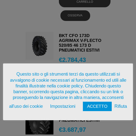
CARRELLO
OSSERVA
BKT CFO 173D
AGRIMAX V-FLECTO
520/85 46 173 D
PNEUMATICI ESTIVI
€
2.784,43
AGGIUNGI AL
Questo sito o gli strumenti terzi da questo utilizzati si
CARRELLO
avvalgono di cookie necessari al funzionamento ed utili alle
finalità illustrate nella cookie policy. Chiudendo questo
OSSERVA
banner, scorrendo questa pagina, cliccando su un link o
proseguendo la navigazione in altra maniera, acconsenti
all'uso dei cookie
Impostazioni
Rifiuta
ACCETTO
BKT AGRIMAX V
FLECTO 800/70 38 187 D
PNEUMATICI ESTIVI
€
3.687,97