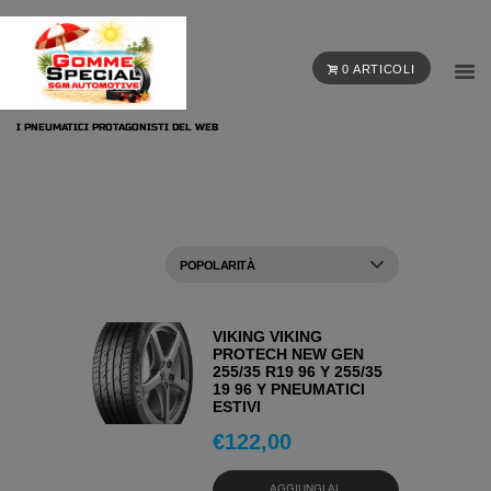
0 ARTICOLI
I PNEUMATICI PROTAGONISTI DEL WEB
VIKING VIKING
PROTECH NEW GEN
255/35 R19 96 Y 255/35
19 96 Y PNEUMATICI
ESTIVI
€
122,00
AGGIUNGI AL