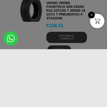
VIKING VIKING
FOURTECH VAN 205/65
R16 107/105 T 205/65 16
107/1 T PNEUMATICI 4
0
STAGIONI
€
108,51
AGGIUNGI AL
CARRELLO
OSSERVA
VIKING FOURTECH VAN
215/65 16 109/107 T
PNEUMATICI 4 STAGIONI
€
120,89
AGGIUNGI AL
CARRELLO
OSSERVA