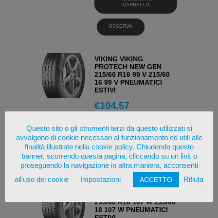
CARRELLO
OSSERVA
VIKING VIKING
PROTECH NEW GEN
215/60 R16 99 V 215/60
16 99 V PNEUMATICI
ESTIVI
€
104,57
AGGIUNGI AL
Questo sito o gli strumenti terzi da questo utilizzati si
CARRELLO
avvalgono di cookie necessari al funzionamento ed utili alle
finalità illustrate nella cookie policy. Chiudendo questo
OSSERVA
banner, scorrendo questa pagina, cliccando su un link o
proseguendo la navigazione in altra maniera, acconsenti
all'uso dei cookie
Impostazioni
Rifiuta
ACCETTO
VIKING VIKING
PROTECH NEW GEN
235/60 R18 107 W 235/60
18 107 W PNEUMATICI
ESTIVI