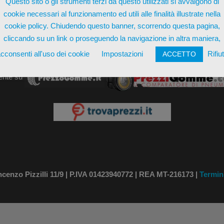
Questo sito o gli strumenti terzi da questo utilizzati si avvalgono di
cookie necessari al funzionamento ed utili alle finalità illustrate nella
cookie policy. Chiudendo questo banner, scorrendo questa pagina,
cliccando su un link o proseguendo la navigazione in altra maniera,
cconsenti all'uso dei cookie
Impostazioni
Rifiu
ACCETTO
ente su
nzo Pizzilli 11/9 | P.IVA 01423940772 | REA MT-216173 |
Termin