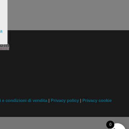
ta
i
e condizioni di vendita
|
Privacy policy
|
Privacy cookie
0