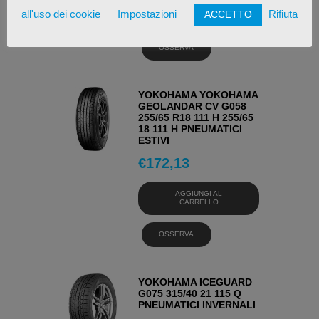
AGGIUNGI AL
all'uso dei cookie
Impostazioni
Rifiuta
ACCETTO
CARRELLO
OSSERVA
YOKOHAMA YOKOHAMA
GEOLANDAR CV G058
255/65 R18 111 H 255/65
18 111 H PNEUMATICI
ESTIVI
€
172,13
AGGIUNGI AL
CARRELLO
OSSERVA
YOKOHAMA ICEGUARD
G075 315/40 21 115 Q
PNEUMATICI INVERNALI