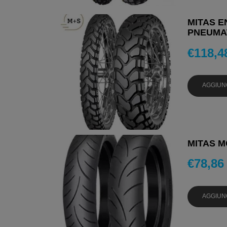
MITAS E
PNEUMAT
€
118,4
AGGIUN
MITAS MC
€
78,86
AGGIUN