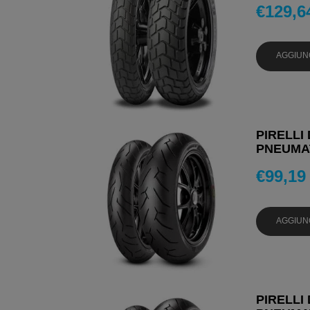
€
129,6
AGGIUN
PIRELLI 
PNEUMAT
€
99,19
AGGIUN
PIRELLI 