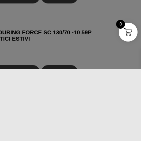
0
OURING FORCE SC 130/70 -10 59P
ICI ESTIVI
GI AL CARRELLO
OSSERVA
OURING FORCE SC 120/70 -13 53P
ICI ESTIVI