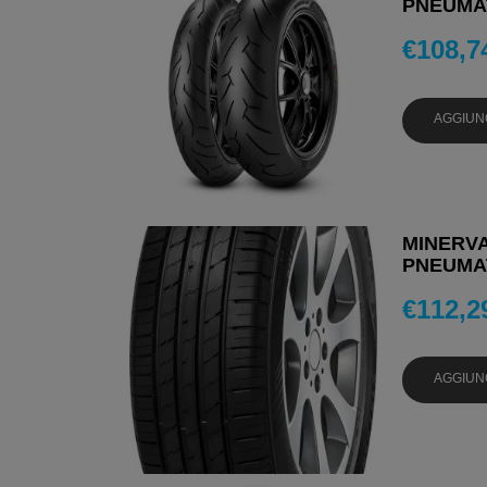
PNEUMAT
€
108,7
AGGIUN
MINERVA
PNEUMAT
€
112,2
AGGIUN