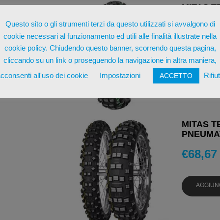
MITAS T
70M PNE
Questo sito o gli strumenti terzi da questo utilizzati si avvalgono di
€
103,0
cookie necessari al funzionamento ed utili alle finalità illustrate nella
cookie policy. Chiudendo questo banner, scorrendo questa pagina,
cliccando su un link o proseguendo la navigazione in altra maniera,
AGGIUN
cconsenti all'uso dei cookie
Impostazioni
Rifiu
ACCETTO
MITAS T
PNEUMAT
€
68,67
AGGIUN