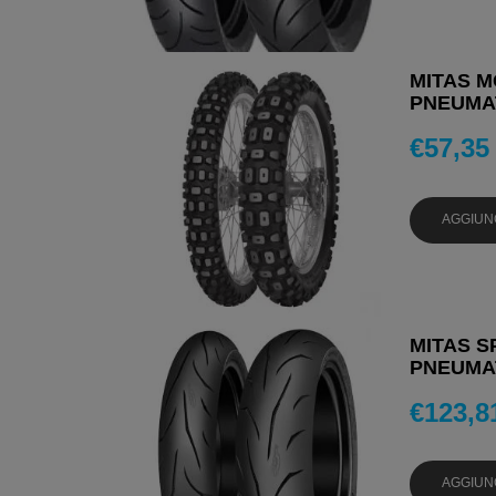
MITAS M
PNEUMAT
€
57,35
AGGIUN
MITAS S
PNEUMAT
€
123,8
AGGIUN