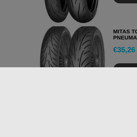
MITAS T
PNEUMAT
€
35,26
AGGIUN
MITAS T
PNEUMAT
€
41,58