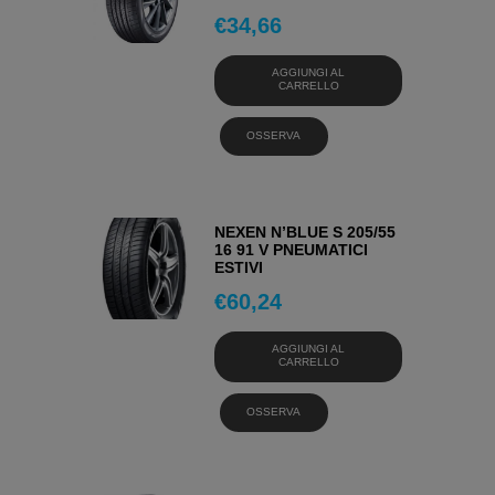
€
34,66
AGGIUNGI AL
CARRELLO
OSSERVA
NEXEN N’BLUE S 205/55
16 91 V PNEUMATICI
ESTIVI
€
60,24
AGGIUNGI AL
CARRELLO
OSSERVA