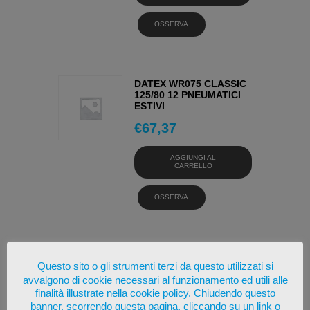
OSSERVA
DATEX WR075 CLASSIC
125/80 12 PNEUMATICI
ESTIVI
€
67,37
AGGIUNGI AL
CARRELLO
OSSERVA
AUSTONE SP802 175/65
Questo sito o gli strumenti terzi da questo utilizzati si
14 PNEUMATICI ESTIVI
avvalgono di cookie necessari al funzionamento ed utili alle
€
35,32
finalità illustrate nella cookie policy. Chiudendo questo
banner, scorrendo questa pagina, cliccando su un link o