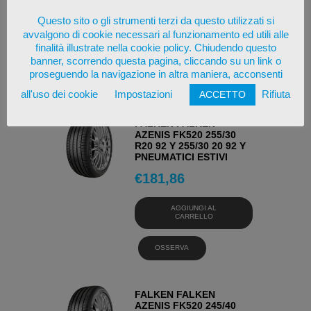
€
185,12
Questo sito o gli strumenti terzi da questo utilizzati si
avvalgono di cookie necessari al funzionamento ed utili alle
AGGIUNGI AL
finalità illustrate nella cookie policy. Chiudendo questo
CARRELLO
banner, scorrendo questa pagina, cliccando su un link o
proseguendo la navigazione in altra maniera, acconsenti
OSSERVA
all'uso dei cookie
Impostazioni
Rifiuta
ACCETTO
FALKEN FALKEN
AZENIS FK520 255/30
R20 92 Y 255/30 20 92 Y
PNEUMATICI ESTIVI
€
181,86
AGGIUNGI AL
CARRELLO
OSSERVA
FALKEN FALKEN
AZENIS FK520 245/40