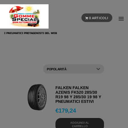
0 ARTICOLI
I PNEUMATICI PROTAGONISTI DEL WEB
FALKEN FALKEN
AZENIS FK520 285/30
R19 98 Y 285/30 19 98 Y
PNEUMATICI ESTIVI
€
179,24
AGGIUNGI AL
CARRELLO