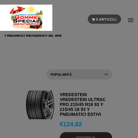
0 ARTICOLI
I PNEUMATICI PROTAGONISTI DEL WEB
VREDESTEIN
VREDESTEIN ULTRAC
PRO 215/45 R18 93 Y
215/45 18 93 Y
PNEUMATICI ESTIVI
€
124,82
AGGIUNGI AL