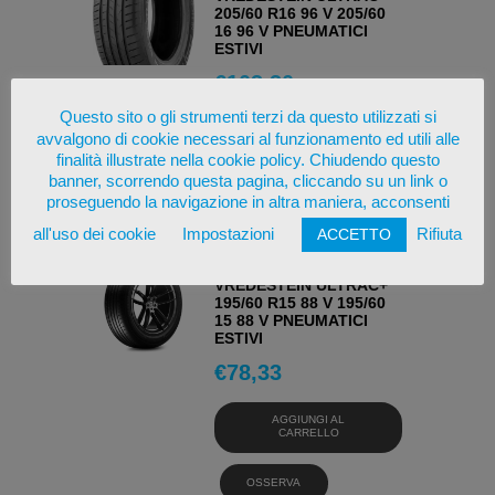
205/60 R16 96 V 205/60
16 96 V PNEUMATICI
ESTIVI
€
103,30
Questo sito o gli strumenti terzi da questo utilizzati si
AGGIUNGI AL
avvalgono di cookie necessari al funzionamento ed utili alle
CARRELLO
finalità illustrate nella cookie policy. Chiudendo questo
banner, scorrendo questa pagina, cliccando su un link o
OSSERVA
proseguendo la navigazione in altra maniera, acconsenti
all'uso dei cookie
Impostazioni
Rifiuta
ACCETTO
VREDESTEIN
VREDESTEIN ULTRAC+
195/60 R15 88 V 195/60
15 88 V PNEUMATICI
ESTIVI
€
78,33
AGGIUNGI AL
CARRELLO
OSSERVA