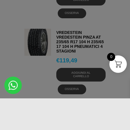
OSSERVA
VREDESTEIN
VREDESTEIN PINZA AT
235/65 R17 104 H 235/65
17 104 H PNEUMATICI 4
STAGIONI
0
€
119,49
AGGIUNGI AL
CARRELLO
OSSERVA
VREDESTEIN
VREDESTEIN PINZA AT
245/75 R16 120 S 245/75
16 120 S PNEUMATICI 4
STAGIONI