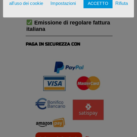
Consegna stimata in: 6-9
all'uso dei cookie
Impostazioni
Rifiuta
ACCETTO
giorni lavorativi
Emissione di regolare fattura
italiana
PAGA IN SICUREZZA CON