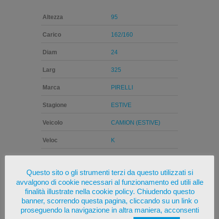
Altezza
95
Carico
162/160
Diam
24
Larg
325
Marca
PIRELLI
Stagione
ESTIVE
Veicolo
CAMION (ESTIVE)
Veloc
K
DOT recente
Questo sito o gli strumenti terzi da questo utilizzati si
avvalgono di cookie necessari al funzionamento ed utili alle
finalità illustrate nella cookie policy. Chiudendo questo
Prodotto europeo
banner, scorrendo questa pagina, cliccando su un link o
proseguendo la navigazione in altra maniera, acconsenti