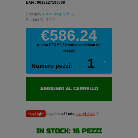
EAN : 8019227193688
Category:
CAMION (ESTIVE)
.
Product ID : 4465
€586.24
(tassa PFU €2.50 cad.uno inclusa nel
prezzo)
PIRELLI
Numero pezzi:
TG88
325/95
R24
162/160K
AGGIUNGI AL CARRELLO
pneumatici
estivi
quantità
paga fino a
24 rate
,
scopri di più
IN STOCK: 16 PEZZI