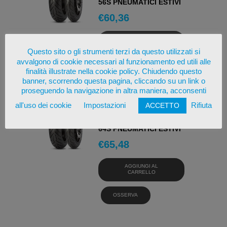
56S PNEUMATICI ESTIVI
€
60,36
AGGIUNGI AL
CARRELLO
Questo sito o gli strumenti terzi da questo utilizzati si
avvalgono di cookie necessari al funzionamento ed utili alle
OSSERVA
finalità illustrate nella cookie policy. Chiudendo questo
banner, scorrendo questa pagina, cliccando su un link o
proseguendo la navigazione in altra maniera, acconsenti
all'uso dei cookie
Impostazioni
Rifiuta
ACCETTO
PIRELLI DIABLO ROSSO
SCOOTER 150/70 -13
64S PNEUMATICI ESTIVI
€
65,48
AGGIUNGI AL
CARRELLO
OSSERVA