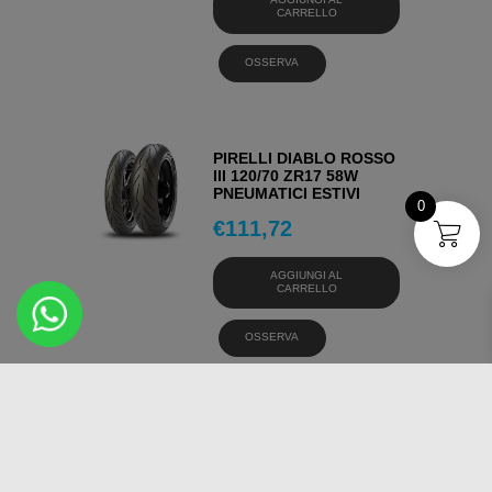
CARRELLO
OSSERVA
PIRELLI DIABLO ROSSO
III 120/70 ZR17 58W
PNEUMATICI ESTIVI
0
€
111,72
AGGIUNGI AL
CARRELLO
OSSERVA
PIRELLI ANGEL
SCOOTER 110/70 -13
48P PNEUMATICI ESTIVI