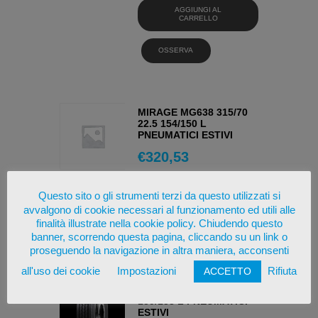
AGGIUNGI AL
CARRELLO
OSSERVA
MIRAGE MG638 315/70
22.5 154/150 L
PNEUMATICI ESTIVI
€
320,53
AGGIUNGI AL
Questo sito o gli strumenti terzi da questo utilizzati si
CARRELLO
avvalgono di cookie necessari al funzionamento ed utili alle
finalità illustrate nella cookie policy. Chiudendo questo
OSSERVA
banner, scorrendo questa pagina, cliccando su un link o
proseguendo la navigazione in altra maniera, acconsenti
all'uso dei cookie
Impostazioni
Rifiuta
ACCETTO
HIFLY HH111 245/70 19.5
135/133 L PNEUMATICI
ESTIVI