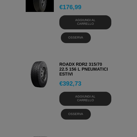
€
176,99
AGGIUNGI AL
CARRELLO
OSSERVA
ROADX RDR2 315/70
22.5 156 L PNEUMATICI
ESTIVI
€
392,73
AGGIUNGI AL
CARRELLO
OSSERVA