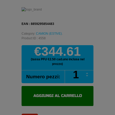
EAN : 8859295854483
Category:
CAMION (ESTIVE)
.
Product ID : 4558
€344.61
(tassa PFU €2.50 cad.uno inclusa nel
prezzo)
AEROTYRE
Numero pezzi:
AE01-
T
PLUS
385/55
AGGIUNGI AL CARRELLO
R22.5
160K
pneumatici