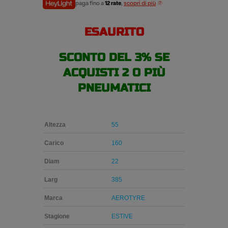
estivi
paga fino a
12 rate
,
scopri di più
quantità
ESAURITO
SCONTO DEL 3% SE
ACQUISTI 2 O PIÙ
PNEUMATICI
Altezza
55
Carico
160
Diam
22
Larg
385
Marca
AEROTYRE
Stagione
ESTIVE