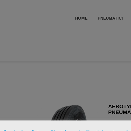
HOME
PNEUMATICI
AEROTYR
PNEUMAT
€
313,3