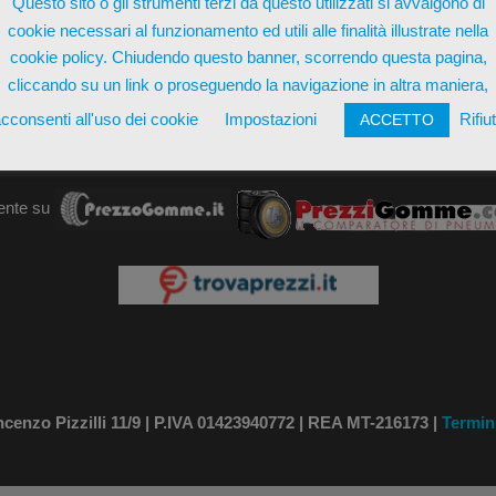
Questo sito o gli strumenti terzi da questo utilizzati si avvalgono di
cookie necessari al funzionamento ed utili alle finalità illustrate nella
AGGIUN
cookie policy. Chiudendo questo banner, scorrendo questa pagina,
cliccando su un link o proseguendo la navigazione in altra maniera,
cconsenti all'uso dei cookie
Impostazioni
Rifiu
ACCETTO
ente su
nzo Pizzilli 11/9 | P.IVA 01423940772 | REA MT-216173 |
Termin