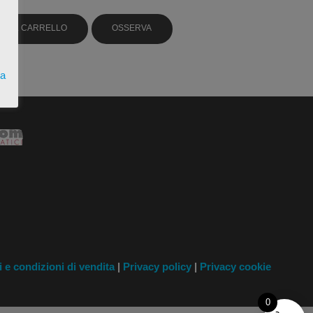
GI AL CARRELLO
OSSERVA
ta
i
e condizioni di vendita
|
Privacy policy
|
Privacy cookie
0