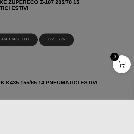
E ZUPERECO Z-107 205/70 15
ICI ESTIVI
GI AL CARRELLO
OSSERVA
0
 K435 155/65 14 PNEUMATICI ESTIVI
GI AL CARRELLO
OSSERVA