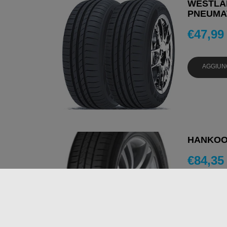
WESTLAK
PNEUMAT
€
47,99
AGGIUN
HANKOOK
€
84,35
AGGIUN