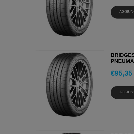
AGGIUN
BRIDGES
PNEUMAT
€
95,35
AGGIUN