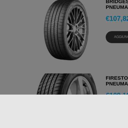
BRIDGES
PNEUMAT
€
107,8
AGGIUN
FIRESTO
PNEUMAT
€
109,1
AGGIUN