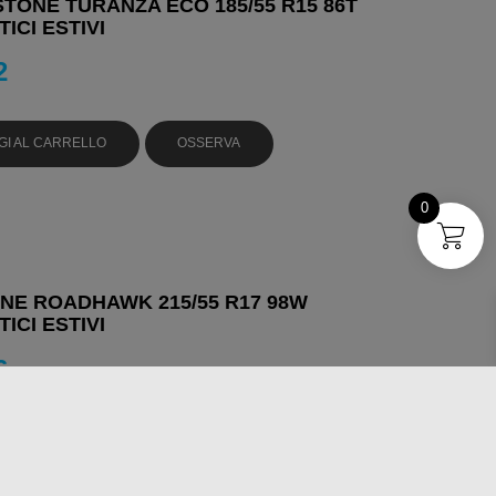
TONE TURANZA ECO 185/55 R15 86T
ICI ESTIVI
2
GI AL CARRELLO
OSSERVA
0
NE ROADHAWK 215/55 R17 98W
ICI ESTIVI
6
GI AL CARRELLO
OSSERVA