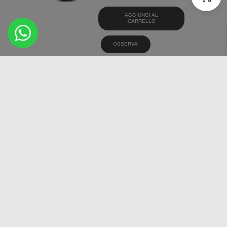
AGGIUNGI AL
CARRELLO
OSSERVA
PREMIORRI SOLAZO
215/60 16 PNEUMATICI
ESTIVI
€
47,69
AGGIUNGI AL
CARRELLO
OSSERVA