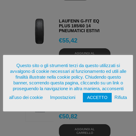
LAUFENN G-FIT EQ
PLUS 185/60 14
PNEUMATICI ESTIVI
€
55,42
AGGIUNGI AL
CARRELLO
Questo sito o gli strumenti terzi da questo utilizzati si
avvalgono di cookie necessari al funzionamento ed utili alle
OSSERVA
finalità illustrate nella cookie policy. Chiudendo questo
banner, scorrendo questa pagina, cliccando su un link o
proseguendo la navigazione in altra maniera, acconsenti
LINGLONG SPORT
all'uso dei cookie
Impostazioni
Rifiuta
ACCETTO
MASTER 185/55 16
PNEUMATICI ESTIVI
€
50,82
AGGIUNGI AL
CARRELLO