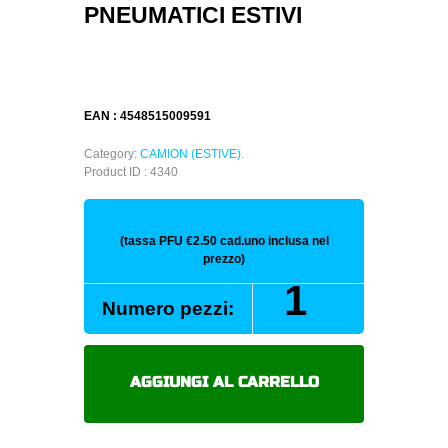
PNEUMATICI ESTIVI
EAN : 4548515009591
Category:
CAMION (ESTIVE)
.
Product ID : 4340
(tassa PFU €2.50 cad.uno inclusa nel
prezzo)
YOKOHAMA
Numero pezzi:
124R
245/70
R19.5
136/134M
AGGIUNGI AL CARRELLO
pneumatici
estivi
quantità