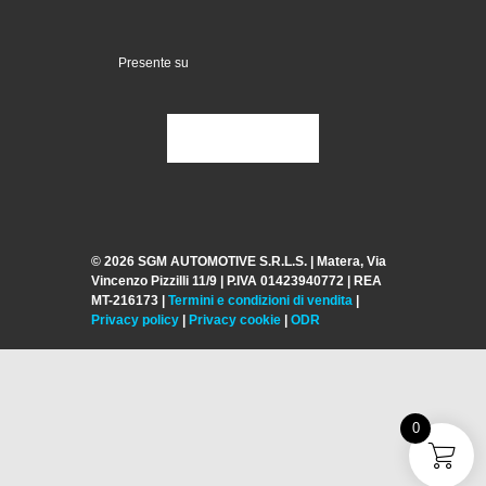
Presente su
© 2026 SGM AUTOMOTIVE S.R.L.S. | Matera, Via
Vincenzo Pizzilli 11/9 | P.IVA 01423940772 | REA
MT-216173 |
Termini
e condizioni di vendita
|
Privacy policy
|
Privacy cookie
|
ODR
0