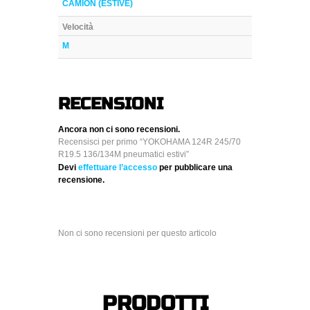
CAMION (ESTIVE)
Velocità
M
RECENSIONI
Ancora non ci sono recensioni.
Recensisci per primo “YOKOHAMA 124R 245/70
R19.5 136/134M pneumatici estivi”
Devi
effettuare l’accesso
per pubblicare una
recensione.
Non ci sono recensioni per questo articolo
PRODOTTI