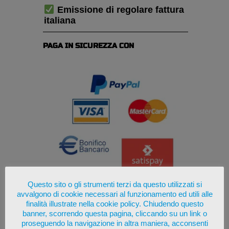
Emissione di regolare fattura
italiana
PAGA IN SICUREZZA CON
Questo sito o gli strumenti terzi da questo utilizzati si
avvalgono di cookie necessari al funzionamento ed utili alle
finalità illustrate nella cookie policy. Chiudendo questo
banner, scorrendo questa pagina, cliccando su un link o
proseguendo la navigazione in altra maniera, acconsenti