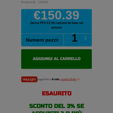
Product ID : 130532
€150.39
(tassa PFU €2.50 cad.uno inclusa nel
prezzo)
TOURADOR
Numero pezzi:
X
WONDER
VAN
225/65
AGGIUNGI AL CARRELLO
16
pneumatici
estivi
quantità
paga fino a
6 rate
,
scopri di più
ESAURITO
SCONTO DEL 3% SE