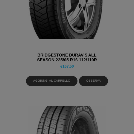
BRIDGESTONE DURAVIS ALL
SEASON 225/65 R16 112/110R
PNEUMATICI 4 STAGIONI
€
167,50
AGGIUNGI AL CARRELLO
OSSERVA