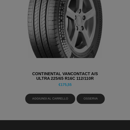
CONTINENTAL VANCONTACT A/S
ULTRA 225/65 R16C 112/110R
PNEUMATICI 4 STAGIONI
€
175,55
AGGIUNGI AL CARRELLO
OSSERVA