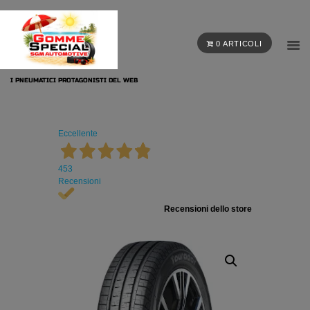
0 ARTICOLI
I PNEUMATICI PROTAGONISTI DEL WEB
Eccellente
453
Recensioni
Recensioni dello store