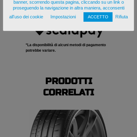
banner, scorrendo questa pagina, cliccando su un link o
proseguendo la navigazione in altra maniera, acconsenti
all'uso dei cookie
Impostazioni
Rifiuta
ACCETTO
*La disponibilità di alcuni metodi di pagamento
potrebbe variare.
PRODOTTI
CORRELATI