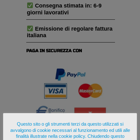
Consegna stimata in: 6-9
giorni lavorativi
Emissione di regolare fattura
italiana
PAGA IN SICUREZZA CON
Questo sito o gli strumenti terzi da questo utilizzati si
avvalgono di cookie necessari al funzionamento ed utili alle
finalità illustrate nella cookie policy. Chiudendo questo