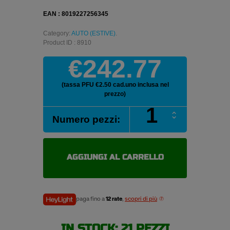
EAN : 8019227256345
Category:
AUTO (ESTIVE)
.
Product ID : 8910
€242.77
(tassa PFU €2.50 cad.uno inclusa nel
prezzo)
PIRELLI
Numero pezzi:
PZERO
275/35
R20
102Y
AGGIUNGI AL CARRELLO
pneumatici
estivi
quantità
paga fino a
12 rate
,
scopri di più
IN STOCK: 21 PEZZI