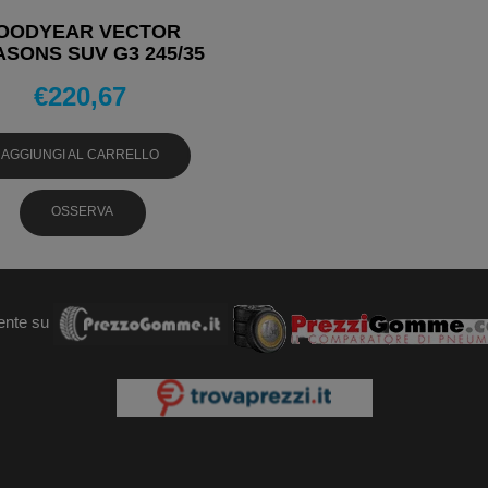
OODYEAR VECTOR
ASONS SUV G3 245/35
0 95Y PNEUMATICI 4
€
220,67
STAGIONI
AGGIUNGI AL CARRELLO
OSSERVA
ente su