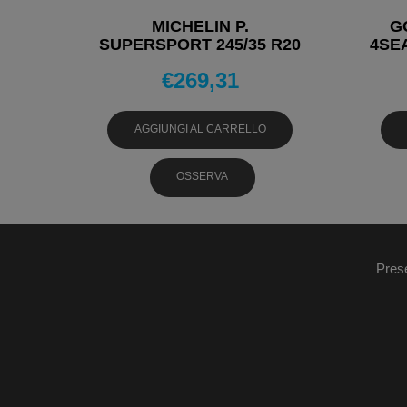
MICHELIN P.
G
SUPERSPORT 245/35 R20
4SE
95Y PNEUMATICI ESTIVI
R2
€
269,31
AGGIUNGI AL CARRELLO
OSSERVA
Pres