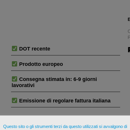
E
C
P
DOT recente
Prodotto europeo
Consegna stimata in: 6-9 giorni
lavorativi
Emissione di regolare fattura italiana
Questo sito o gli strumenti terzi da questo utilizzati si avvalgono di