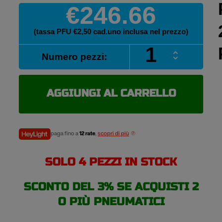
€246.66
(tassa PFU €2,50 cad.uno inclusa nel prezzo)
PIRELLI
Numero pezzi:
PZERO
245/35
R20
91Y
AGGIUNGI AL CARRELLO
pneumatici
estivi
quantità
paga fino a
12 rate
,
scopri di più
SOLO 4 PEZZI IN STOCK
SCONTO DEL 3% SE ACQUISTI 2
O PIÙ PNEUMATICI