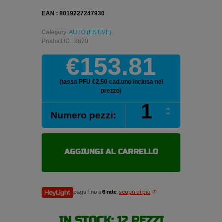
EAN : 8019227247930
Category:
AUTO (ESTIVE)
.
Product ID : 8870
€153.81
(tassa PFU €2.50 cad.uno inclusa nel
prezzo)
PIRELLI
Numero pezzi:
P7
CINTURATO
225/55
R17
AGGIUNGI AL CARRELLO
97Y
pneumatici
estivi
quantità
paga fino a
6 rate
,
scopri di più
IN STOCK: 12 PEZZI