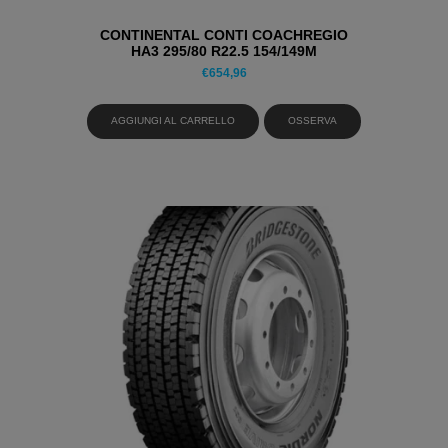
CONTINENTAL CONTI COACHREGIO
HA3 295/80 R22.5 154/149M
PNEUMATICI ESTIVI
€
654,96
AGGIUNGI AL CARRELLO
OSSERVA