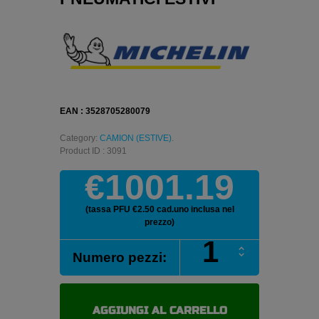
EAN : 3528705280079
Category:
CAMION (ESTIVE)
.
Product ID : 3091
€1001.19
(tassa PFU €2.50 cad.uno inclusa nel
prezzo)
MICHELIN
Numero pezzi:
XD
COACH
295/80
R22.5
AGGIUNGI AL CARRELLO