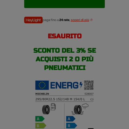
152M
pneumatici
estivi
quantità
paga fino a
24 rate
,
scopri di più
ESAURITO
SCONTO DEL 3% SE
ACQUISTI 2 O PIÙ
PNEUMATICI