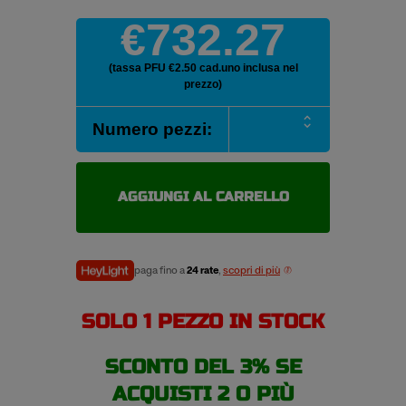
€732.27
(tassa PFU €2.50 cad.uno inclusa nel
prezzo)
MICHELIN
Numero pezzi:
X
MULTI
Z
275/70
AGGIUNGI AL CARRELLO
R22.5
148/145L
pneumatici
estivi
paga fino a
24 rate
,
scopri di più
quantità
SOLO 1 PEZZO IN STOCK
SCONTO DEL 3% SE
ACQUISTI 2 O PIÙ