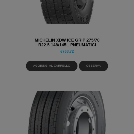
MICHELIN XDW ICE GRIP 275/70
R22.5 148/145L PNEUMATICI
INVERNALI
€
763,72
AGGIUNGI AL CARRELLO
OSSERVA