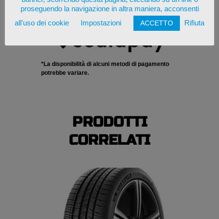
proseguendo la navigazione in altra maniera, acconsenti
all'uso dei cookie
Impostazioni
Rifiuta
ACCETTO
*La disponibilità di alcuni metodi di pagamento
potrebbe variare.
PRODOTTI
CORRELATI