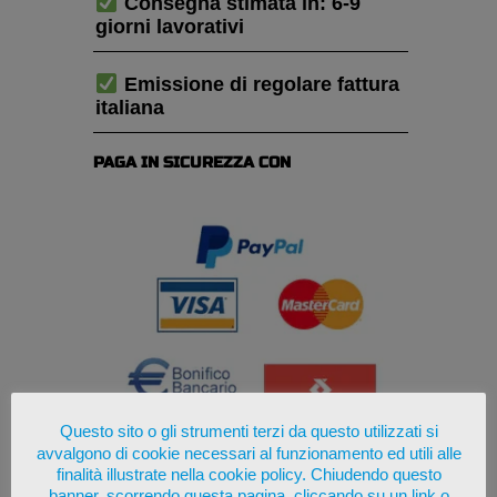
Consegna stimata in: 6-9
giorni lavorativi
Emissione di regolare fattura
italiana
PAGA IN SICUREZZA CON
Questo sito o gli strumenti terzi da questo utilizzati si
avvalgono di cookie necessari al funzionamento ed utili alle
finalità illustrate nella cookie policy. Chiudendo questo
banner, scorrendo questa pagina, cliccando su un link o