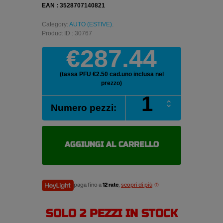
EAN : 3528707140821
Category:
AUTO (ESTIVE)
.
Product ID : 30767
€287.44
(tassa PFU €2.50 cad.uno inclusa nel
prezzo)
MICHELIN
Numero pezzi:
PILOT
SPORT
EV
265/40
AGGIUNGI AL CARRELLO
R20
104H
pneumatici
estivi
paga fino a
12 rate
,
scopri di più
quantità
SOLO 2 PEZZI IN STOCK