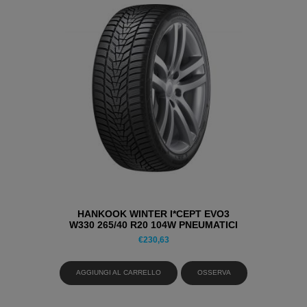
HANKOOK WINTER I*CEPT EVO3
W330 265/40 R20 104W PNEUMATICI
INVERNALI
€
230,63
AGGIUNGI AL CARRELLO
OSSERVA