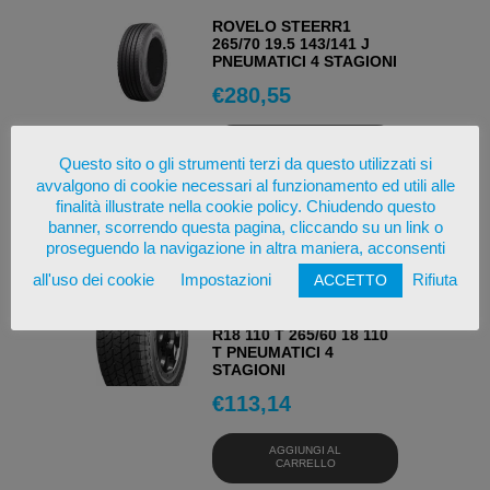
ROVELO STEERR1
265/70 19.5 143/141 J
PNEUMATICI 4 STAGIONI
€
280,55
AGGIUNGI AL
CARRELLO
Questo sito o gli strumenti terzi da questo utilizzati si
avvalgono di cookie necessari al funzionamento ed utili alle
finalità illustrate nella cookie policy. Chiudendo questo
OSSERVA
banner, scorrendo questa pagina, cliccando su un link o
proseguendo la navigazione in altra maniera, acconsenti
all'uso dei cookie
Impostazioni
Rifiuta
ACCETTO
ROADX ROADX
RXQUEST AT21 265/60
R18 110 T 265/60 18 110
T PNEUMATICI 4
STAGIONI
€
113,14
AGGIUNGI AL
CARRELLO