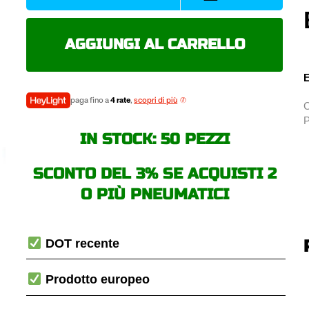
ROAD
4
120/70
AGGIUNGI AL CARRELLO
ZR17
58W
E
pneumatici
estivi
paga fino a
4 rate
,
scopri di più
C
quantità
P
IN STOCK: 50 PEZZI
SCONTO DEL 3% SE ACQUISTI 2
O PIÙ PNEUMATICI
DOT recente
Prodotto europeo