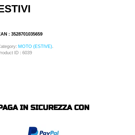
ESTIVI
AN : 3528701035659
ategory:
MOTO (ESTIVE)
.
roduct ID : 6039
PAGA IN SICUREZZA CON