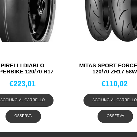
PIRELLI DIABLO
MITAS SPORT FORCE
PERBIKE 120/70 R17
120/70 ZR17 58W
NEUMATICI ESTIVI
PNEUMATICI ESTI
€
223,01
€
110,02
AGGIUNGI AL CARRELLO
AGGIUNGI AL CARRELLO
OSSERVA
OSSERVA