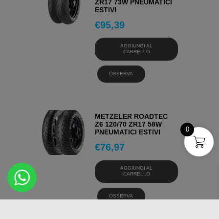
ZR17 73W PNEUMATICI
ESTIVI
€
95,39
AGGIUNGI AL
CARRELLO
OSSERVA
METZELER ROADTEC
Z6 120/70 ZR17 58W
0
PNEUMATICI ESTIVI
€
76,97
AGGIUNGI AL
CARRELLO
OSSERVA