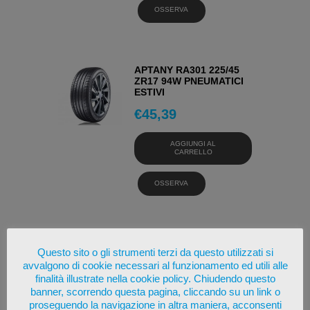
OSSERVA
APTANY RA301 225/45
ZR17 94W PNEUMATICI
ESTIVI
€
45,39
AGGIUNGI AL
CARRELLO
OSSERVA
GOODRIDE GOODRIDE
Questo sito o gli strumenti terzi da questo utilizzati si
ZUPERECO Z-107 225/45
avvalgono di cookie necessari al funzionamento ed utili alle
R17 94 W 225/45 17 94 W
PNEUMATICI ESTIVI
finalità illustrate nella cookie policy. Chiudendo questo
banner, scorrendo questa pagina, cliccando su un link o
€
52,93
proseguendo la navigazione in altra maniera, acconsenti