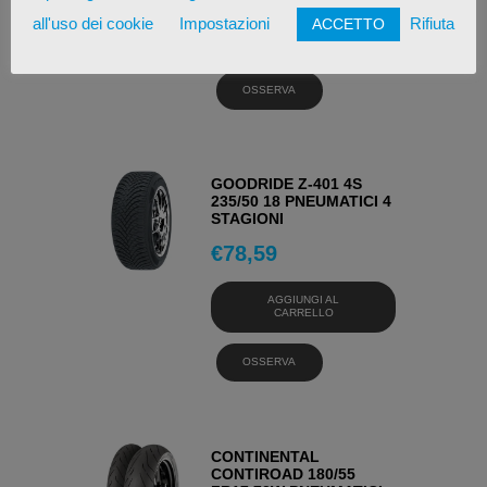
all'uso dei cookie
Impostazioni
Rifiuta
ACCETTO
AGGIUNGI AL
CARRELLO
OSSERVA
GOODRIDE Z-401 4S
235/50 18 PNEUMATICI 4
STAGIONI
€
78,59
AGGIUNGI AL
CARRELLO
OSSERVA
CONTINENTAL
CONTIROAD 180/55