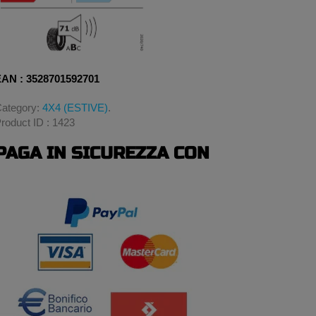
AN : 3528701592701
ategory:
4X4 (ESTIVE)
.
roduct ID : 1423
PAGA IN SICUREZZA CON