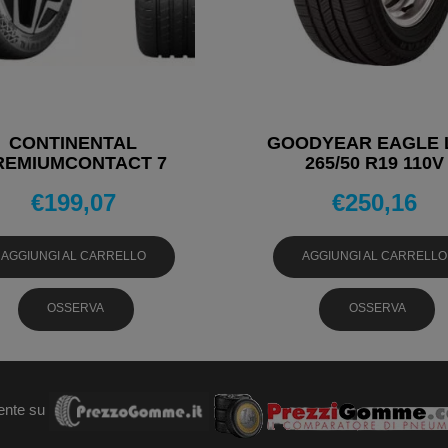
CONTINENTAL
GOODYEAR EAGLE 
REMIUMCONTACT 7
265/50 R19 110V
265/50 R19 110Y
PNEUMATICI 4 STAG
€
199,07
€
250,16
NEUMATICI ESTIVI
AGGIUNGI AL CARRELLO
AGGIUNGI AL CARRELLO
OSSERVA
OSSERVA
ente su