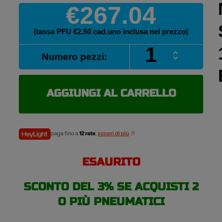
€267.04
(tassa PFU €2,50 cad.uno inclusa nel prezzo)
MICHELIN
Numero pezzi:
LATITUDE
SPORT
3
265/50
AGGIUNGI AL CARRELLO
R19
110Y
pneumatici
estivi
paga fino a
12 rate
,
scopri di più
quantità
ESAURITO
SCONTO DEL 3% SE ACQUISTI 2
O PIÙ PNEUMATICI