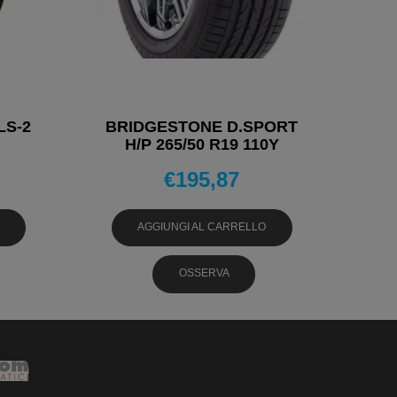
LS-2
BRIDGESTONE D.SPORT
H/P 265/50 R19 110Y
IONI
PNEUMATICI ESTIVI
€
195,87
AGGIUNGI AL CARRELLO
OSSERVA