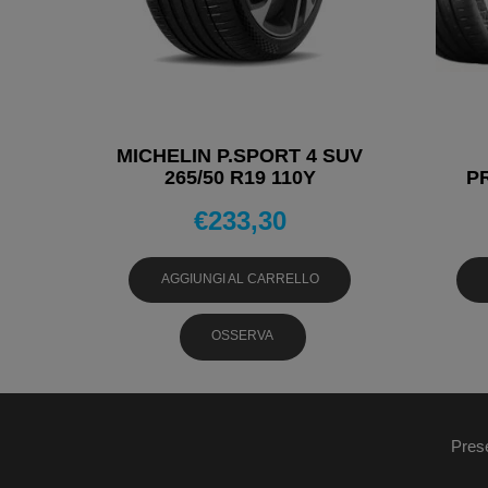
MICHELIN P.SPORT 4 SUV
265/50 R19 110Y
P
PNEUMATICI ESTIVI
€
233,30
P
AGGIUNGI AL CARRELLO
OSSERVA
Pres