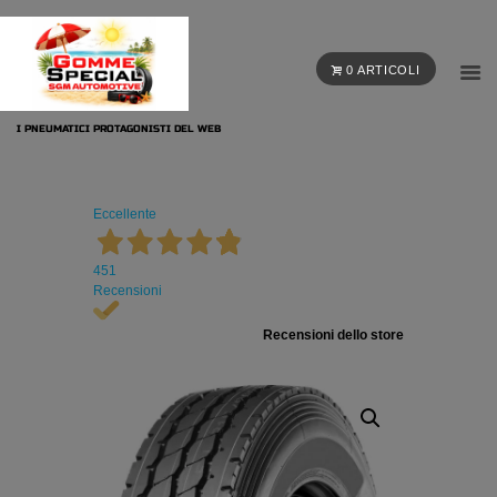
0 ARTICOLI
I PNEUMATICI PROTAGONISTI DEL WEB
Eccellente
451
Recensioni
Recensioni dello store