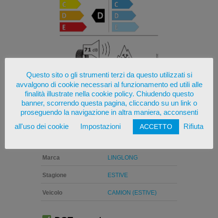
Questo sito o gli strumenti terzi da questo utilizzati si
avvalgono di cookie necessari al funzionamento ed utili alle
Altezza
65
finalità illustrate nella cookie policy. Chiudendo questo
banner, scorrendo questa pagina, cliccando su un link o
Carico
169K
proseguendo la navigazione in altra maniera, acconsenti
Diam
22
all'uso dei cookie
Impostazioni
Rifiuta
ACCETTO
Larg
445
Marca
LINGLONG
Stagione
ESTIVE
Veicolo
CAMION (ESTIVE)