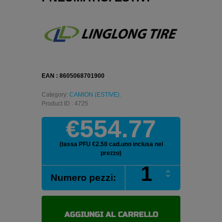
EAN : 8605068701900
Category:
CAMION (ESTIVE)
.
Product ID : 4725
€554.77
(tassa PFU €2.50 cad.uno inclusa nel
prezzo)
LINGLONG
Numero pezzi:
KMA400
445/65
R22.5
169K
AGGIUNGI AL CARRELLO
pneumatici