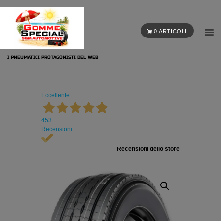
0 ARTICOLI
I PNEUMATICI PROTAGONISTI DEL WEB
Eccellente
453
Recensioni
Recensioni dello store