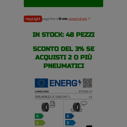
pneumatici
estivi
quantità
paga fino a
12 rate
,
scopri di più
IN STOCK: 48 PEZZI
SCONTO DEL 3% SE
ACQUISTI 2 O PIÙ
PNEUMATICI