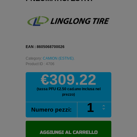
EAN : 8605068700026
Category:
CAMION (ESTIVE)
.
Product ID : 4706
€309.22
(tassa PFU €2.50 cad.uno inclusa nel
prezzo)
LINGLONG
Numero pezzi:
ETS100
295/60
R22.5
150/147L
AGGIUNGI AL CARRELLO