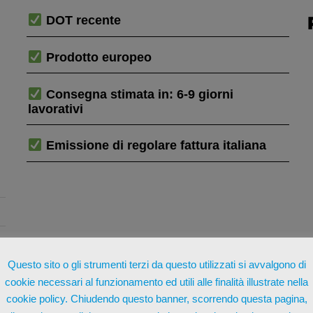
DOT recente
Prodotto europeo
Consegna stimata in: 6-9 giorni
lavorativi
Emissione di regolare fattura italiana
Questo sito o gli strumenti terzi da questo utilizzati si avvalgono di
cookie necessari al funzionamento ed utili alle finalità illustrate nella
cookie policy. Chiudendo questo banner, scorrendo questa pagina,