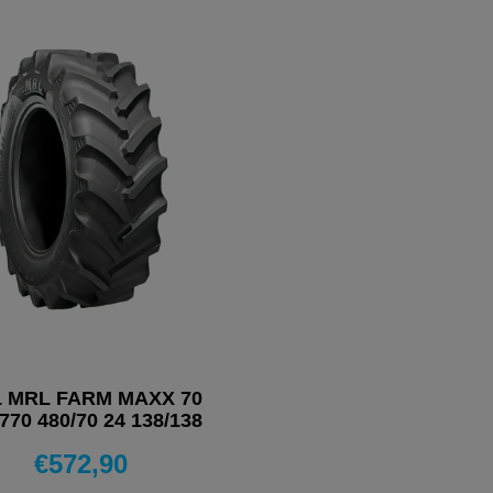
 MRL FARM MAXX 70
70 480/70 24 138/138
A8 PNEUMATICI 4
€
572,90
STAGIONI