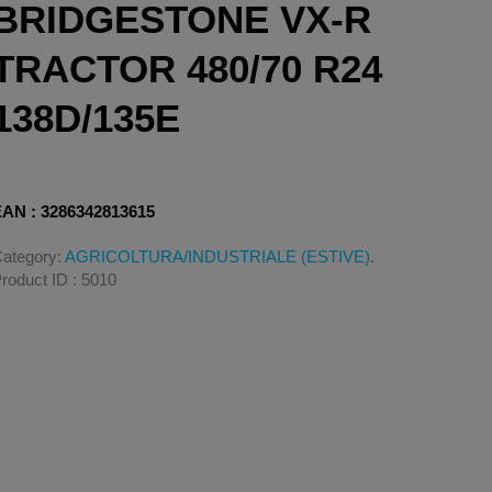
BRIDGESTONE VX-R
TRACTOR 480/70 R24
138D/135E
AN : 3286342813615
ategory:
AGRICOLTURA/INDUSTRIALE (ESTIVE)
.
roduct ID : 5010