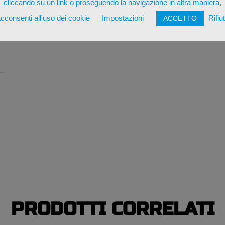
cliccando su un link o proseguendo la navigazione in altra maniera,
cconsenti all'uso dei cookie
Impostazioni
Rifiu
ACCETTO
*
p
PRODOTTI CORRELATI