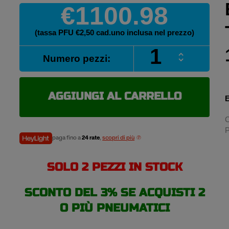
€1100.98
(tassa PFU €2,50 cad.uno inclusa nel prezzo)
BRIDGESTONE
Numero pezzi:
VX-
R
TRACTOR
480/70
AGGIUNGI AL CARRELLO
E
R24
138D/135E
C
quantità
P
paga fino a
24 rate
,
scopri di più
SOLO 2 PEZZI IN STOCK
SCONTO DEL 3% SE ACQUISTI 2
O PIÙ PNEUMATICI