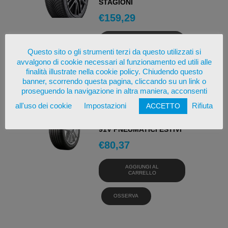
STAGIONI
€
159,29
AGGIUNGI AL
CARRELLO
Questo sito o gli strumenti terzi da questo utilizzati si
avvalgono di cookie necessari al funzionamento ed utili alle
OSSERVA
finalità illustrate nella cookie policy. Chiudendo questo
banner, scorrendo questa pagina, cliccando su un link o
proseguendo la navigazione in altra maniera, acconsenti
all'uso dei cookie
Impostazioni
Rifiuta
ACCETTO
BRIDGESTONE
TURANZA 6 205/55 R16
91V PNEUMATICI ESTIVI
€
80,37
AGGIUNGI AL
CARRELLO
OSSERVA