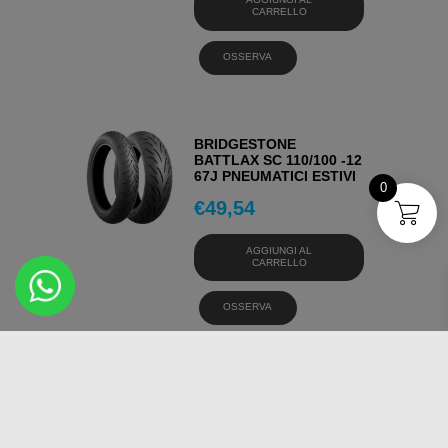
CARRELLO
OSSERVA
BRIDGESTONE
BATTLAX SC 110/100 -12
67J PNEUMATICI ESTIVI
0
€
49,54
AGGIUNGI AL
CARRELLO
OSSERVA
BRIDGESTONE
BATTLAX SC TL FRONT
120/70 15 56 S
PNEUMATICI ESTIVI