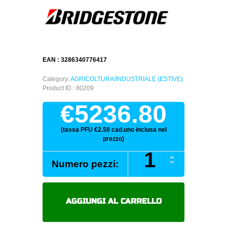
EAN : 3286340776417
Category:
AGRICOLTURA/INDUSTRIALE (ESTIVE)
.
Product ID : 80209
€5236.80
(tassa PFU €2.50 cad.uno inclusa nel
prezzo)
BRIDGESTONE
Numero pezzi:
VT-
COMB
IF800/70
R32
AGGIUNGI AL CARRELLO
182A8
quantità