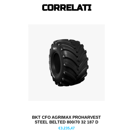
CORRELATI
BKT CFO AGRIMAX PROHARVEST
STEEL BELTED 800/70 32 187 D
PNEUMATICI ESTIVI
€
3.235,47