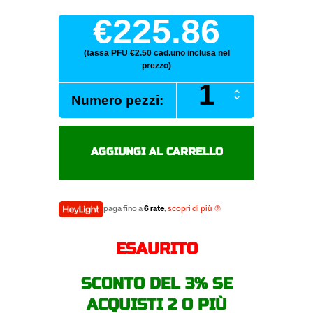
€225.86
(tassa PFU €2.50 cad.uno inclusa nel
prezzo)
BRIDGESTONE
Numero pezzi:
DUELER
A/T
001
215/80
AGGIUNGI AL CARRELLO
R16
103S
pneumatici
estivi
paga fino a
6 rate
,
scopri di più
quantità
ESAURITO
SCONTO DEL 3% SE
ACQUISTI 2 O PIÙ