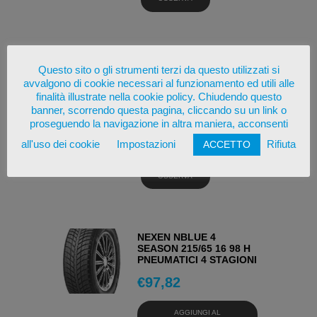
KORMORAN ALL
Questo sito o gli strumenti terzi da questo utilizzati si
SEASON 205/65 16 99 H
avvalgono di cookie necessari al funzionamento ed utili alle
PNEUMATICI 4 STAGIONI
finalità illustrate nella cookie policy. Chiudendo questo
€
89,68
banner, scorrendo questa pagina, cliccando su un link o
proseguendo la navigazione in altra maniera, acconsenti
AGGIUNGI AL
all'uso dei cookie
Impostazioni
Rifiuta
ACCETTO
CARRELLO
OSSERVA
NEXEN NBLUE 4
SEASON 215/65 16 98 H
PNEUMATICI 4 STAGIONI
€
97,82
AGGIUNGI AL