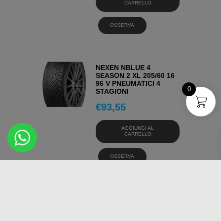
CARRELLO
OSSERVA
NEXEN NBLUE 4
SEASON 2 XL 205/60 16
96 V PNEUMATICI 4
0
STAGIONI
€
93,55
AGGIUNGI AL
CARRELLO
OSSERVA