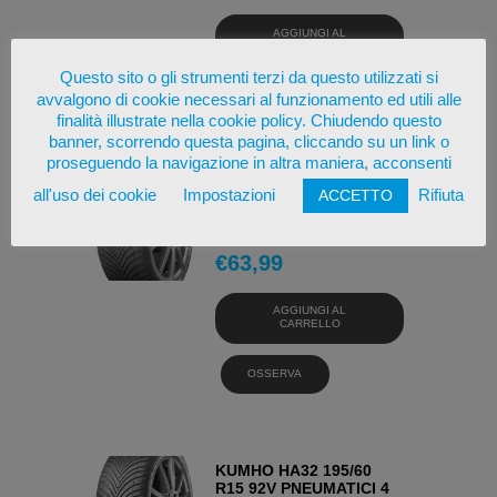
AGGIUNGI AL
CARRELLO
Questo sito o gli strumenti terzi da questo utilizzati si
avvalgono di cookie necessari al funzionamento ed utili alle
OSSERVA
finalità illustrate nella cookie policy. Chiudendo questo
banner, scorrendo questa pagina, cliccando su un link o
proseguendo la navigazione in altra maniera, acconsenti
KUMHO HA32 195/65
all'uso dei cookie
Impostazioni
Rifiuta
ACCETTO
R15 95V PNEUMATICI 4
STAGIONI
€
63,99
AGGIUNGI AL
CARRELLO
OSSERVA
KUMHO HA32 195/60
R15 92V PNEUMATICI 4