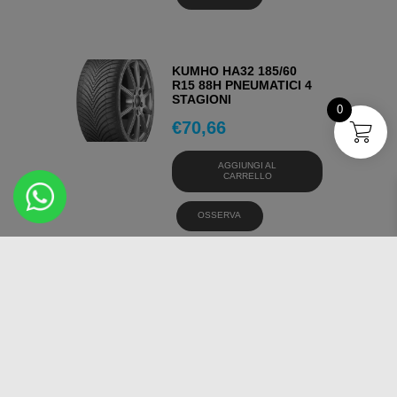
KUMHO HA32 185/60
R15 88H PNEUMATICI 4
STAGIONI
0
€
70,66
AGGIUNGI AL
CARRELLO
OSSERVA
KUMHO HA32 175/70
R14 88T PNEUMATICI 4
STAGIONI
€
61,30
AGGIUNGI AL