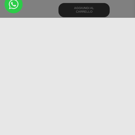
AGGIUNGI AL
CARRELLO
OSSERVA
BFGOODRICH
ADVANTAGE SUV ALL-
SEASON 225/65 R17
102H PNEUMATICI 4
STAGIONI
€
107,77
AGGIUNGI AL
CARRELLO
OSSERVA