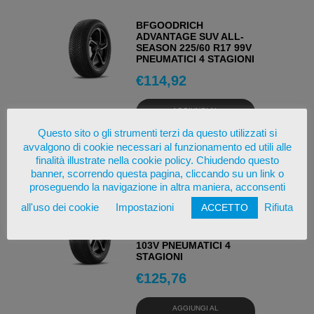
BFGOODRICH
ADVANTAGE SUV ALL-
SEASON 225/60 R17 99V
PNEUMATICI 4 STAGIONI
€
114,92
AGGIUNGI AL
CARRELLO
Questo sito o gli strumenti terzi da questo utilizzati si
avvalgono di cookie necessari al funzionamento ed utili alle
OSSERVA
finalità illustrate nella cookie policy. Chiudendo questo
banner, scorrendo questa pagina, cliccando su un link o
proseguendo la navigazione in altra maniera, acconsenti
all'uso dei cookie
Impostazioni
Rifiuta
ACCETTO
BFGOODRICH
ADVANTAGE SUV ALL-
SEASON 225/60 R17
103V PNEUMATICI 4
STAGIONI
€
125,76
AGGIUNGI AL