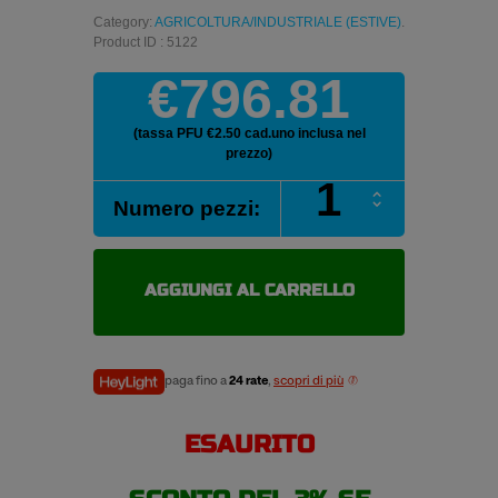
Category:
AGRICOLTURA/INDUSTRIALE (ESTIVE)
.
Product ID : 5122
€796.81
(tassa PFU €2.50 cad.uno inclusa nel
prezzo)
VREDESTEIN
Numero pezzi:
MULTI
RILL
+
10.00/
AGGIUNGI AL CARRELLO
-16
115A8
quantità
paga fino a
24 rate
,
scopri di più
ESAURITO