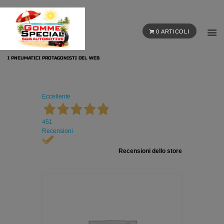
0 ARTICOLI
I PNEUMATICI PROTAGONISTI DEL WEB
Eccellente
451
Recensioni
Recensioni dello store