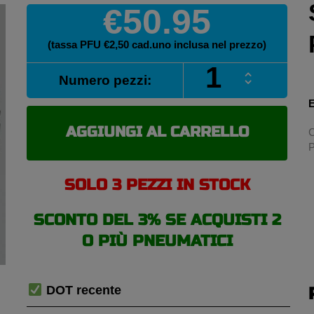
€50.95
(tassa PFU €2,50 cad.uno inclusa nel prezzo)
SUN-
Numero pezzi:
F
A-
E
027
22/7
AGGIUNGI AL CARRELLO
C
-11
P
pneumatici
estivi
SOLO 3 PEZZI IN STOCK
quantità
SCONTO DEL 3% SE ACQUISTI 2
O PIÙ PNEUMATICI
DOT recente