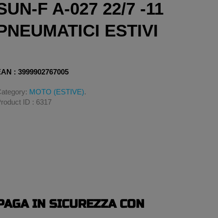
SUN-F A-027 22/7 -11
PNEUMATICI ESTIVI
AN : 3999902767005
ategory:
MOTO (ESTIVE)
.
roduct ID : 6317
PAGA IN SICUREZZA CON