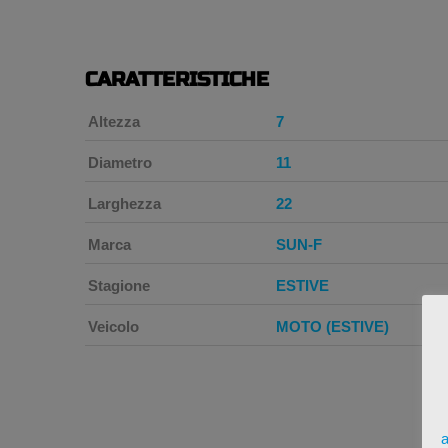
CARATTERISTICHE
Altezza
7
Diametro
11
Larghezza
22
Marca
SUN-F
Stagione
ESTIVE
Veicolo
MOTO (ESTIVE)
a