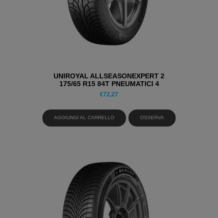
UNIROYAL ALLSEASONEXPERT 2
175/65 R15 84T PNEUMATICI 4
STAGIONI
€
72,27
AGGIUNGI AL CARRELLO
OSSERVA