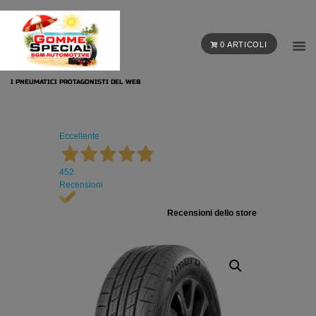
0 ARTICOLI
I PNEUMATICI PROTAGONISTI DEL WEB
Eccellente
452
Recensioni
Recensioni dello store