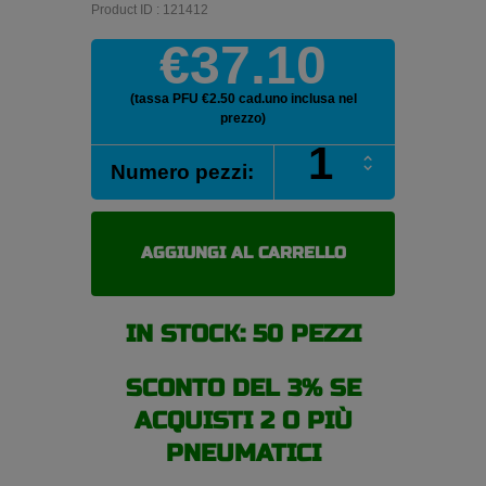
Product ID : 121412
€37.10
(tassa PFU €2.50 cad.uno inclusa nel
prezzo)
PREMIORRI
Numero pezzi:
VIMERO
175/65
15
pneumatici
AGGIUNGI AL CARRELLO
4
stagioni
quantità
IN STOCK: 50 PEZZI
SCONTO DEL 3% SE
ACQUISTI 2 O PIÙ
PNEUMATICI