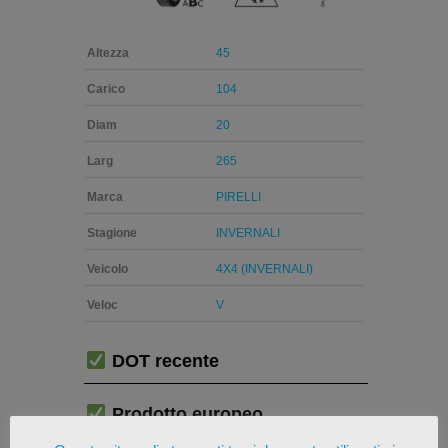
Altezza
45
Carico
104
Diam
20
Larg
265
Marca
PIRELLI
Stagione
INVERNALI
Veicolo
4X4 (INVERNALI)
Veloc
V
DOT recente
Prodotto europeo