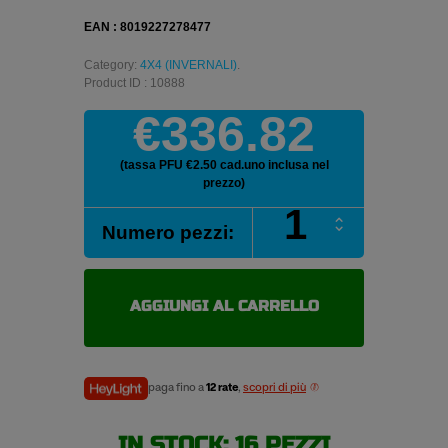
EAN : 8019227278477
Category:
4X4 (INVERNALI)
.
Product ID : 10888
€336.82
(tassa PFU €2.50 cad.uno inclusa nel
prezzo)
PIRELLI
Numero pezzi:
SCORPION
WINTER
265/45
R20
AGGIUNGI AL CARRELLO
104V
pneumatici
invernali
quantità
paga fino a
12 rate
,
scopri di più
IN STOCK: 16 PEZZI