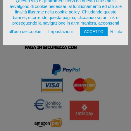
Questo sito o gli strumenti terzi da questo utilizzati si
Consegna stimata in: 6-9
avvalgono di cookie necessari al funzionamento ed utili alle
giorni lavorativi
finalità illustrate nella cookie policy. Chiudendo questo
banner, scorrendo questa pagina, cliccando su un link o
proseguendo la navigazione in altra maniera, acconsenti
Emissione di regolare fattura
all'uso dei cookie
Impostazioni
Rifiuta
ACCETTO
italiana
PAGA IN SICUREZZA CON