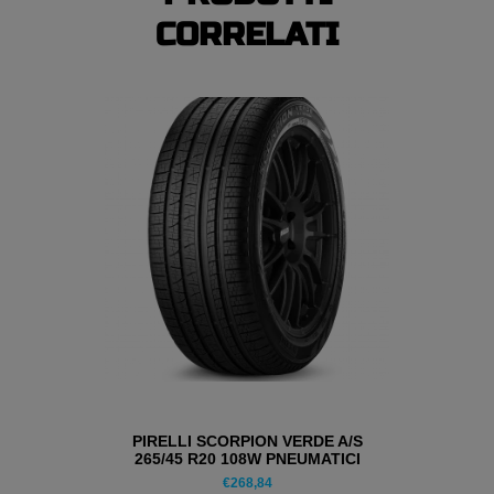
CORRELATI
PIRELLI SCORPION VERDE A/S
265/45 R20 108W PNEUMATICI
ESTIVI
€
268,84