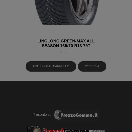
LINGLONG GREEN-MAX ALL
SEASON 165/70 R13 79T
PNEUMATICI 4 STAGIONI
€
39,33
AGGIUNGI AL CARRELLO
OSSERVA
Presente su