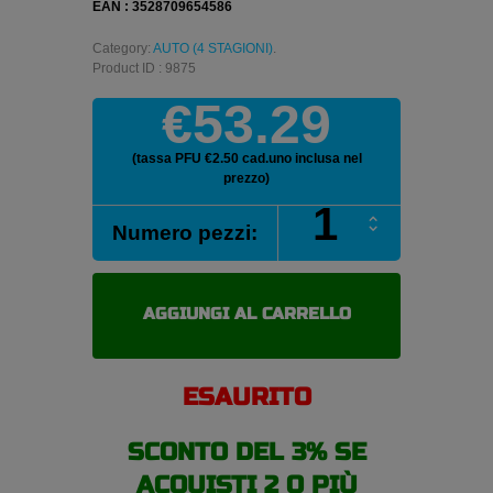
EAN : 3528709654586
Category:
AUTO (4 STAGIONI)
.
Product ID : 9875
€53.29
(tassa PFU €2.50 cad.uno inclusa nel
prezzo)
ORIUM
Numero pezzi:
ALL
SEASON.
165/70
R13
AGGIUNGI AL CARRELLO
79T
pneumatici
4
ESAURITO
stagioni
quantità
SCONTO DEL 3% SE
ACQUISTI 2 O PIÙ