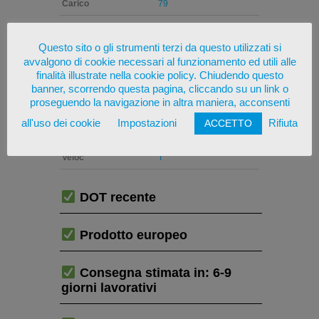
Carico
79
Diam
13
Questo sito o gli strumenti terzi da questo utilizzati si
Larg
165
avvalgono di cookie necessari al funzionamento ed utili alle
finalità illustrate nella cookie policy. Chiudendo questo
Marca
ORIUM
banner, scorrendo questa pagina, cliccando su un link o
proseguendo la navigazione in altra maniera, acconsenti
Stagione
4 STAGIONI
all'uso dei cookie
Impostazioni
Rifiuta
ACCETTO
Veicolo
AUTO (4 STAGIONI)
Veloc
T
DOT recente
Prodotto europeo
Consegna stimata in: 6-9
giorni lavorativi