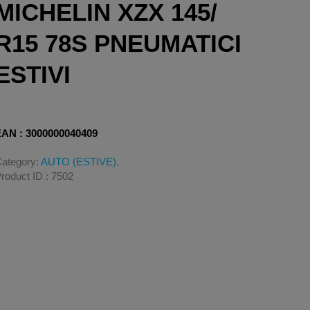
MICHELIN XZX 145/
R15 78S PNEUMATICI
ESTIVI
AN : 3000000040409
ategory:
AUTO (ESTIVE)
.
roduct ID : 7502