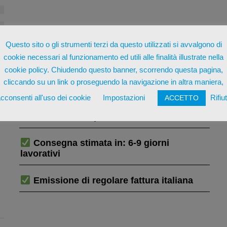
Questo sito o gli strumenti terzi da questo utilizzati si avvalgono di
cookie necessari al funzionamento ed utili alle finalità illustrate nella
cookie policy. Chiudendo questo banner, scorrendo questa pagina,
cliccando su un link o proseguendo la navigazione in altra maniera,
DOT recente
cconsenti all'uso dei cookie
Impostazioni
Rifiu
ACCETTO
Prodotto europeo
Consegna stimata in: 6-9 giorni
lavorativi
Emissione di regolare fattura italiana