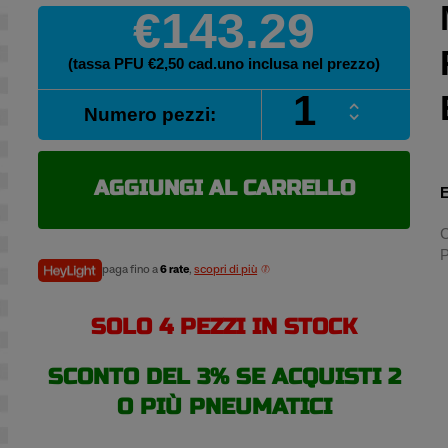
€143.29
(tassa PFU €2,50 cad.uno inclusa nel prezzo)
MICHELIN
Numero pezzi:
XZX
145/
R15
78S
AGGIUNGI AL CARRELLO
E
pneumatici
estivi
C
quantità
P
paga fino a
6 rate
,
scopri di più
SOLO 4 PEZZI IN STOCK
SCONTO DEL 3% SE ACQUISTI 2
O PIÙ PNEUMATICI