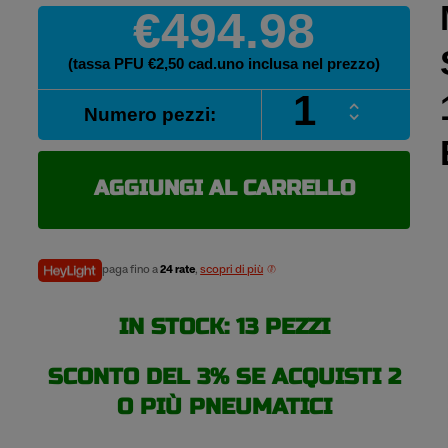
€494.98
(tassa PFU €2,50 cad.uno inclusa nel prezzo)
MICHELIN
Numero pezzi:
PILOT
SPORT
EV
285/40
AGGIUNGI AL CARRELLO
R22
110V
pneumatici
estivi
paga fino a
24 rate
,
scopri di più
quantità
IN STOCK: 13 PEZZI
SCONTO DEL 3% SE ACQUISTI 2
O PIÙ PNEUMATICI