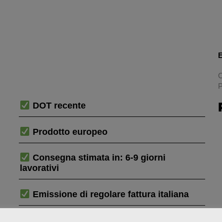
E
C
P
DOT recente
Prodotto europeo
Consegna stimata in: 6-9 giorni
lavorativi
Emissione di regolare fattura italiana