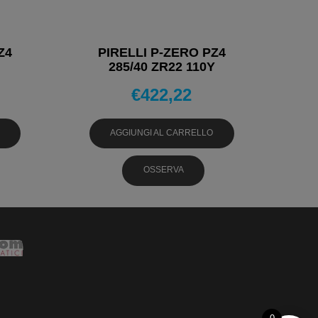
Z4
PIRELLI P-ZERO PZ4
285/40 ZR22 110Y
VI
PNEUMATICI ESTIVI
€
422,22
AGGIUNGI AL CARRELLO
OSSERVA