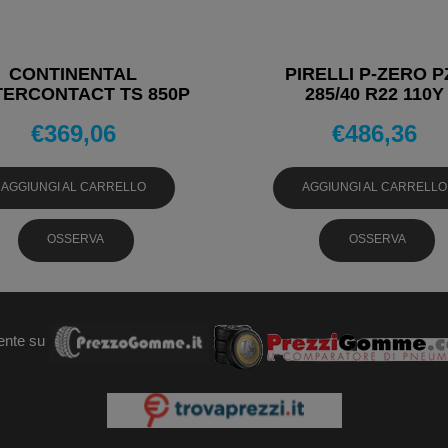
CONTINENTAL
PIRELLI P-ZERO P
TERCONTACT TS 850P
285/40 R22 110Y
285/40 R22 110V
PNEUMATICI ESTI
€
369,06
€
486,36
UMATICI INVERNALI
AGGIUNGI AL CARRELLO
AGGIUNGI AL CARRELLO
OSSERVA
OSSERVA
ente su