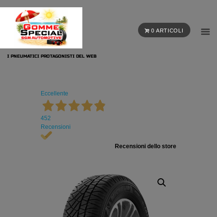
0 ARTICOLI
I PNEUMATICI PROTAGONISTI DEL WEB
Eccellente
452
Recensioni
Recensioni dello store