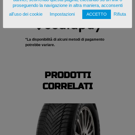
proseguendo la navigazione in altra maniera, acconsenti
all'uso dei cookie
Impostazioni
Rifiuta
ACCETTO
*La disponibilità di alcuni metodi di pagamento
potrebbe variare.
PRODOTTI
CORRELATI