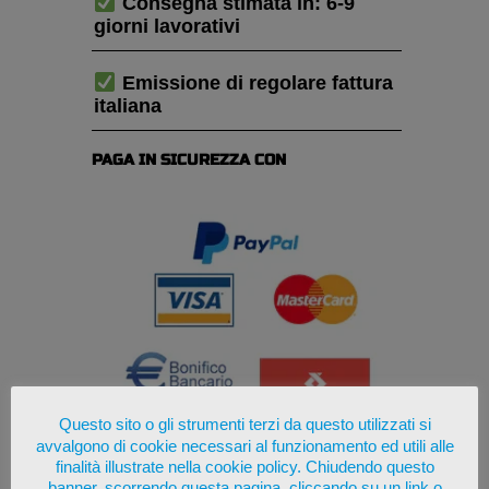
Consegna stimata in: 6-9
giorni lavorativi
Emissione di regolare fattura
italiana
PAGA IN SICUREZZA CON
Questo sito o gli strumenti terzi da questo utilizzati si
avvalgono di cookie necessari al funzionamento ed utili alle
finalità illustrate nella cookie policy. Chiudendo questo
banner, scorrendo questa pagina, cliccando su un link o