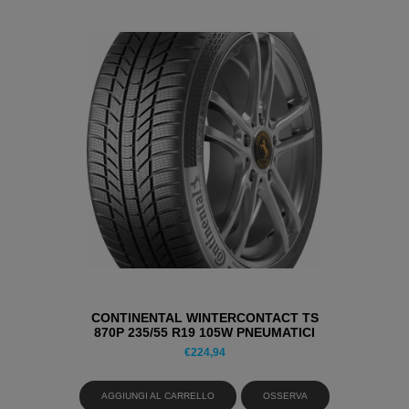
CONTINENTAL WINTERCONTACT TS
870P 235/55 R19 105W PNEUMATICI
INVERNALI
€
224,94
AGGIUNGI AL CARRELLO
OSSERVA