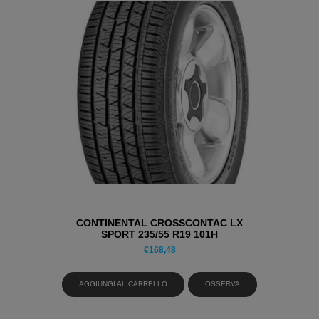
CONTINENTAL CROSSCONTAC LX
SPORT 235/55 R19 101H
PNEUMATICI ESTIVI
€
168,48
AGGIUNGI AL CARRELLO
OSSERVA