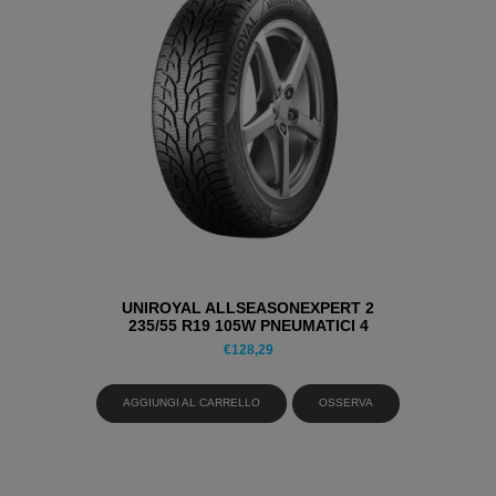
UNIROYAL ALLSEASONEXPERT 2
235/55 R19 105W PNEUMATICI 4
STAGIONI
€
128,29
AGGIUNGI AL CARRELLO
OSSERVA